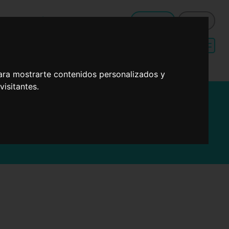
QUÉ HAGO DE COMER HOY
Registro
Entrar
Menú de dieta
Recetas sencillas
mediterránea
para cenas
ara mostrarte contenidos personalizados y
isitantes.
y