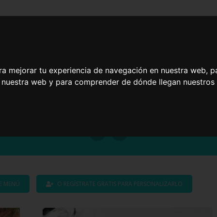
Recetas listas en
Platos rápidos y
as
20 minutos
ricos para niños
ra mejorar tu experiencia de navegación en nuestra web, p
n nuestra web y para comprender de dónde llegan nuestros v
Menú ligero para ho
TE MENÚ
O REGÍSTRATE GRATIS PARA PERSONALIZARLO