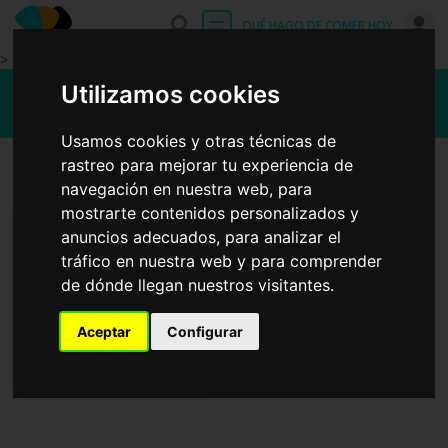
Entrar
QUÉ HAGO DE COMER HOY
>
Recetas fáciles con tabasco
Utilizamos cookies
Usamos cookies y otras técnicas de
rastreo para mejorar tu experiencia de
Primeros platos
Platos principales
navegación en nuestra web, para
mostrarte contenidos personalizados y
anuncios adecuados, para analizar el
tráfico en nuestra web y para comprender
de dónde llegan nuestros visitantes.
Aceptar
Configurar
Arroz picante mexicano