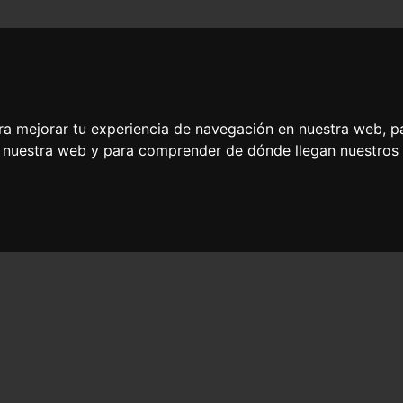
Recetas listas en
Platos rápidos y
as
20 minutos
ricos para niños
ra mejorar tu experiencia de navegación en nuestra web, p
n nuestra web y para comprender de dónde llegan nuestros v
s fáciles con muslo d