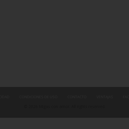
CIDAD
CONDICIONES DE USO
CONTACTO
VENTAJAS
FA
© 2026 Migas con amor. All rights reserved.