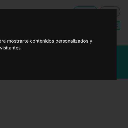
QUÉ HAGO DE COMER HOY
Registro
Entrar
Menú de dieta
Recetas sencillas
mediterránea
para cenas
ara mostrarte contenidos personalizados y
isitantes.
e pollo