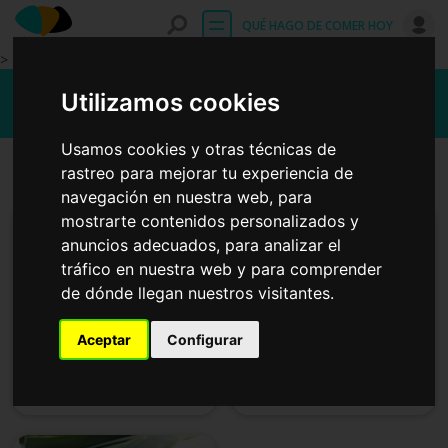
Entrar
QUÉ HAGO DE COMER HOY
>
Recetas fáciles con masa brisa
Utilizamos cookies
Usamos cookies y otras técnicas de
Primeros platos
Platos principales
rastreo para mejorar tu experiencia de
navegación en nuestra web, para
mostrarte contenidos personalizados y
anuncios adecuados, para analizar el
tráfico en nuestra web y para comprender
de dónde llegan nuestros visitantes.
Aceptar
Configurar
Quiche lorraine
Quiche de salmón y
espinacas