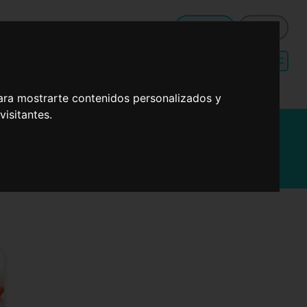
QUÉ HAGO DE COMER HOY
Registro
Entrar
Menú de dieta
Recetas sencillas
mediterránea
para cenas
ara mostrarte contenidos personalizados y
isitantes.
 merluza