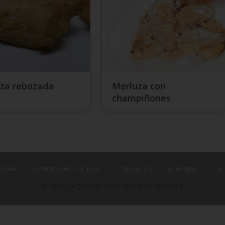
za rebozada
Merluza con
champiñones
CIDAD
CONDICIONES DE USO
CONTACTO
VENTAJAS
FA
© 2026 Migas con amor. All rights reserved.