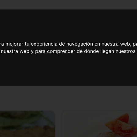
Recetas listas en
Platos rápidos y
as
20 minutos
ricos para niños
ra mejorar tu experiencia de navegación en nuestra web, p
n nuestra web y para comprender de dónde llegan nuestros v
 fáciles con lomo de