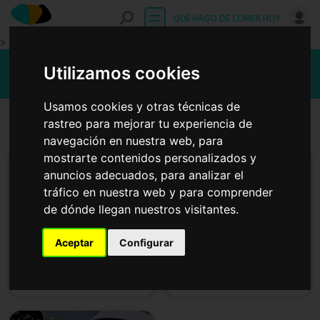
Entrar
QUÉ HAGO DE COMER HOY
>
Recetas fáciles con guindilla
Utilizamos cookies
Usamos cookies y otras técnicas de
Primeros platos
Platos principales
rastreo para mejorar tu experiencia de
navegación en nuestra web, para
mostrarte contenidos personalizados y
anuncios adecuados, para analizar el
tráfico en nuestra web y para comprender
de dónde llegan nuestros visitantes.
Aceptar
Configurar
Hamburguesa de alubias
Berenjena rellena de
rojas
carne picada