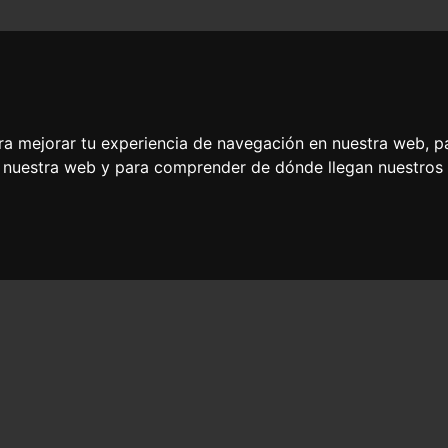
Recetas listas en
Platos rápidos y
as
20 minutos
ricos para niños
ra mejorar tu experiencia de navegación en nuestra web, p
n nuestra web y para comprender de dónde llegan nuestros v
 fáciles con filete d