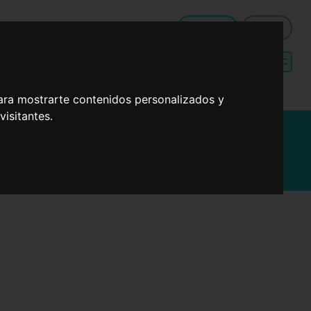
QUÉ HAGO DE COMER HOY
Registro
Entrar
Menú de dieta
Recetas sencillas
mediterránea
para cenas
ara mostrarte contenidos personalizados y
isitantes.
e salmón