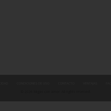
CIDAD
CONDICIONES DE USO
CONTACTO
VENTAJAS
FA
© 2026 Migas con amor. All rights reserved.