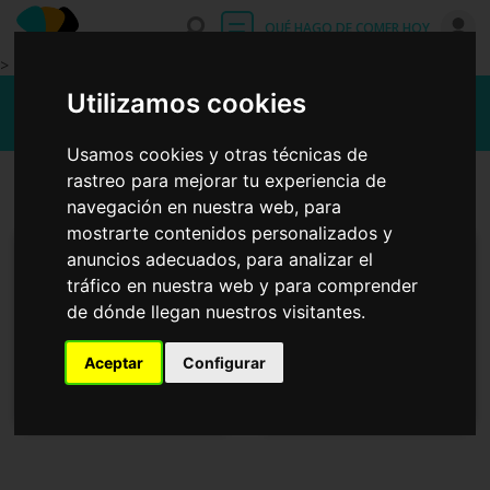
Entrar
QUÉ HAGO DE COMER HOY
>
Recetas fáciles con fabes
Utilizamos cookies
Usamos cookies y otras técnicas de
rastreo para mejorar tu experiencia de
Primeros platos
Platos principales
navegación en nuestra web, para
mostrarte contenidos personalizados y
anuncios adecuados, para analizar el
tráfico en nuestra web y para comprender
de dónde llegan nuestros visitantes.
Aceptar
Configurar
Fabes con almejas
Fabada