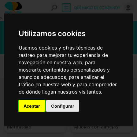
Entrar
QUÉ HAGO DE COMER HOY
>
Recetas fáciles con caldo de
Utilizamos cookies
pescado
Usamos cookies y otras técnicas de
rastreo para mejorar tu experiencia de
navegación en nuestra web, para
Primeros platos
Platos principales
mostrarte contenidos personalizados y
anuncios adecuados, para analizar el
tráfico en nuestra web y para comprender
de dónde llegan nuestros visitantes.
Aceptar
Configurar
Marmitako
Alubias con almejas