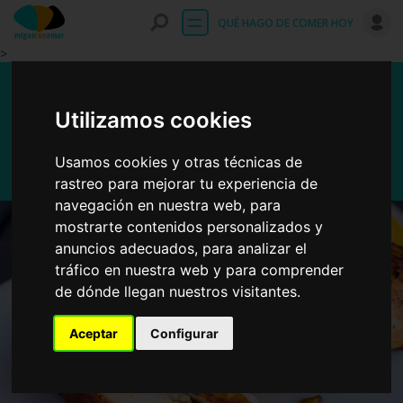
Entrar
QUÉ HAGO DE COMER HOY
>
Pechuga de pollo a la plancha
con curry
Utilizamos cookies
Usamos cookies y otras técnicas de
rastreo para mejorar tu experiencia de
navegación en nuestra web, para
mostrarte contenidos personalizados y
anuncios adecuados, para analizar el
tráfico en nuestra web y para comprender
de dónde llegan nuestros visitantes.
Aceptar
Configurar