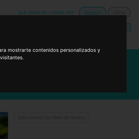
QUÉ HAGO DE COMER HOY
Registro
Entrar
Menú de dieta
Recetas sencillas
mediterránea
para cenas
ara mostrarte contenidos personalizados y
isitantes.
Más recetas con filete de ternera