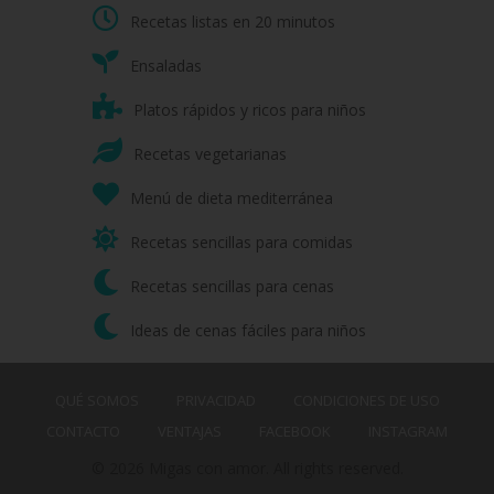
Recetas listas en 20 minutos
Ensaladas
Platos rápidos y ricos para niños
Recetas vegetarianas
Menú de dieta mediterránea
Recetas sencillas para comidas
Recetas sencillas para cenas
Ideas de cenas fáciles para niños
QUÉ SOMOS
PRIVACIDAD
CONDICIONES DE USO
CONTACTO
VENTAJAS
FACEBOOK
INSTAGRAM
© 2026 Migas con amor. All rights reserved.