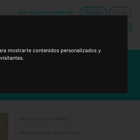
QUÉ HAGO DE COMER HOY
Registro
Entrar
Menú de dieta
Recetas sencillas
mediterránea
para cenas
ara mostrarte contenidos personalizados y
isitantes.
 y queso
Más recetas con salmón
Más recetas con queso crema