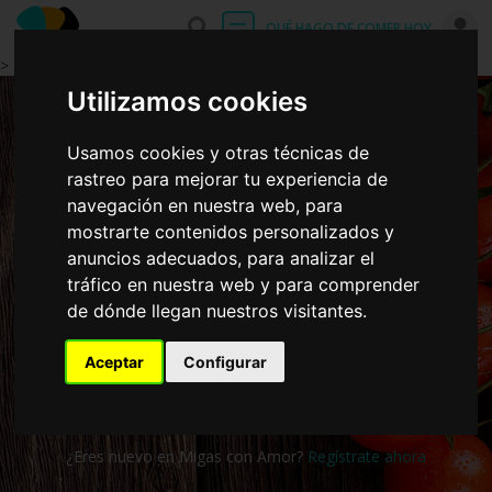
Entrar
QUÉ HAGO DE COMER HOY
>
Utilizamos cookies
Iniciar sesión
Usamos cookies y otras técnicas de
rastreo para mejorar tu experiencia de
navegación en nuestra web, para
mostrarte contenidos personalizados y
anuncios adecuados, para analizar el
tráfico en nuestra web y para comprender
de dónde llegan nuestros visitantes.
Iniciar sesión
Aceptar
Configurar
¿Has olvidado la contraseña?
¿Eres nuevo en Migas con Amor?
Regístrate ahora