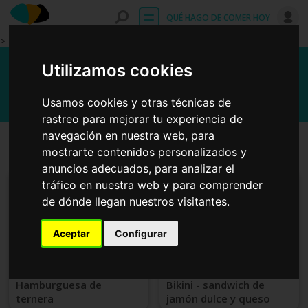
Entrar
QUÉ HAGO DE COMER HOY
>
Recetas fáciles con loncha de
Utilizamos cookies
queso
Usamos cookies y otras técnicas de
rastreo para mejorar tu experiencia de
navegación en nuestra web, para
Primeros platos
Platos principales
mostrarte contenidos personalizados y
anuncios adecuados, para analizar el
tráfico en nuestra web y para comprender
de dónde llegan nuestros visitantes.
Aceptar
Configurar
Hamburguesa de
Bikini - sandwich de
ternera
jamón dulce y queso